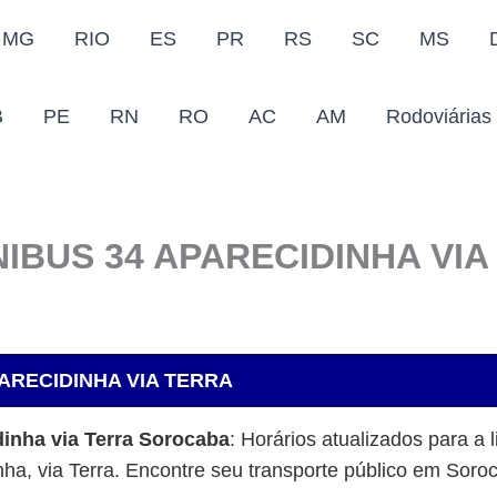
MG
RIO
ES
PR
RS
SC
MS
B
PE
RN
RO
AC
AM
Rodoviárias
IBUS 34 APARECIDINHA VIA
ARECIDINHA VIA TERRA
dinha via Terra Sorocaba
: Horários atualizados para a 
ha, via Terra. Encontre seu transporte público em Soroc