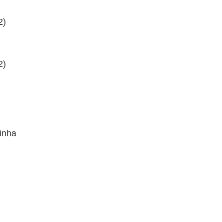
2)
2)
inha