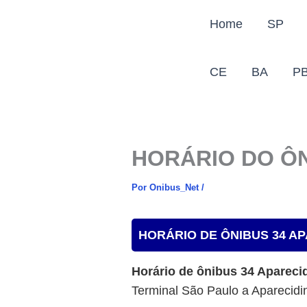
Ir
Home
SP
para
o
conteúdo
CE
BA
P
HORÁRIO DO ÔN
Por
Onibus_Net
/
HORÁRIO DE ÔNIBUS 34 AP
Horário de ônibus 34 Apareci
Terminal São Paulo a Aparecidin