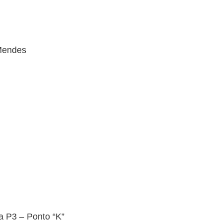
 Mendes
a P3 – Ponto “K”