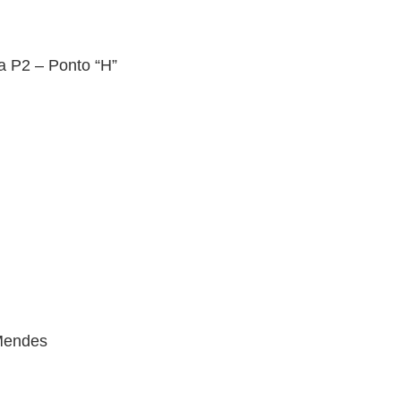
a P2 – Ponto “H”
 Mendes