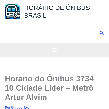
Ir
HORÁRIO DE ÔNIBUS
para
BRASIL
o
conteúdo
Pesq
Horario do Ônibus 3734
10 Cidade Lider – Metrô
Artur Alvim
Por
Onibus_Net
/