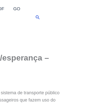
DF
GO
Pesquisar
/esperança –
sistema de transporte público
assageiros que fazem uso do