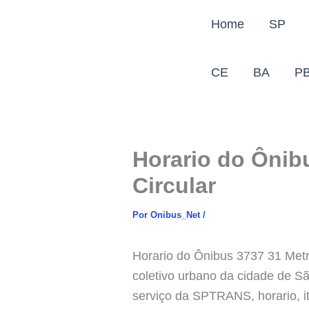
Ir
Home
SP
para
o
conteúdo
CE
BA
P
Horario do Ônib
Circular
Por
Onibus_Net
/
Horario do Ônibus 3737 31 Metr
coletivo urbano da cidade de S
serviço da SPTRANS, horario, it