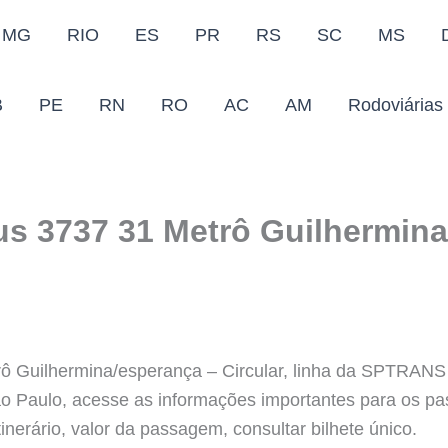
MG
RIO
ES
PR
RS
SC
MS
B
PE
RN
RO
AC
AM
Rodoviárias
us 3737 31 Metrô Guilhermina
ô Guilhermina/esperança – Circular, linha da SPTRANS 
ão Paulo, acesse as informações importantes para os p
inerário, valor da passagem, consultar bilhete único.