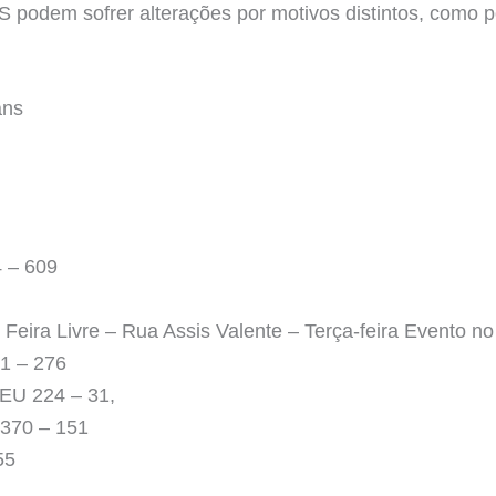
podem sofrer alterações por motivos distintos, como po
ans
 – 609
ira Livre – Rua Assis Valente – Terça-feira Evento no 
1 – 276
U 224 – 31,
370 – 151
55