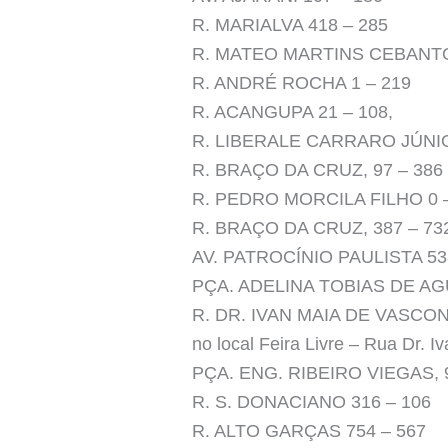
R. MARIALVA 418 – 285
R. MATEO MARTINS CEBANTOS
R. ANDRÉ ROCHA 1 – 219
R. ACANGUPA 21 – 108,
R. LIBERALE CARRARO JÚNIO
R. BRAÇO DA CRUZ, 97 – 386
R. PEDRO MORCILA FILHO 0 
R. BRAÇO DA CRUZ, 387 – 73
AV. PATROCÍNIO PAULISTA 53
PÇA. ADELINA TOBIAS DE AGU
R. DR. IVAN MAIA DE VASCONCEL
no local Feira Livre – Rua Dr. 
PÇA. ENG. RIBEIRO VIEGAS, 9
R. S. DONACIANO 316 – 106
R. ALTO GARÇAS 754 – 567