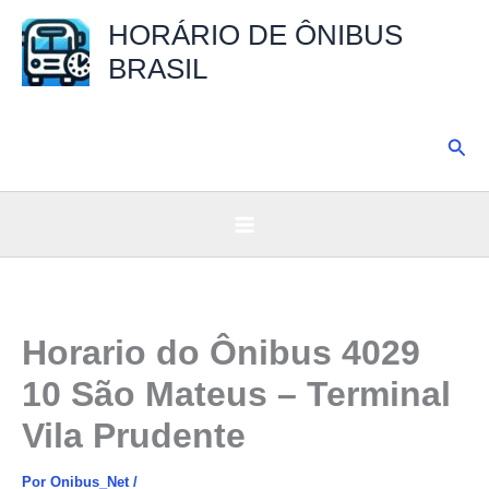
Ir
HORÁRIO DE ÔNIBUS
para
BRASIL
o
conteúdo
Pesq
Horario do Ônibus 4029
10 São Mateus – Terminal
Vila Prudente
Por
Onibus_Net
/