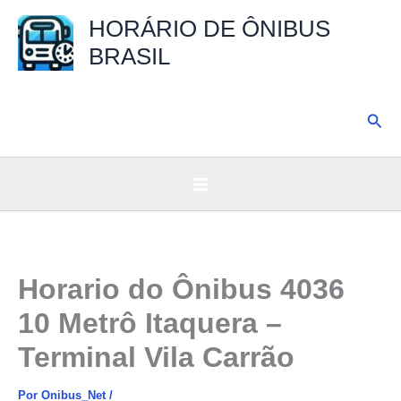
Ir
HORÁRIO DE ÔNIBUS
para
BRASIL
o
conteúdo
Pesq
Horario do Ônibus 4036
10 Metrô Itaquera –
Terminal Vila Carrão
Por
Onibus_Net
/