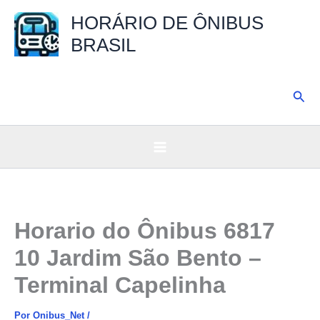
Ir
HORÁRIO DE ÔNIBUS
para
BRASIL
o
conteúdo
Pesq
Horario do Ônibus 6817
10 Jardim São Bento –
Terminal Capelinha
Por
Onibus_Net
/