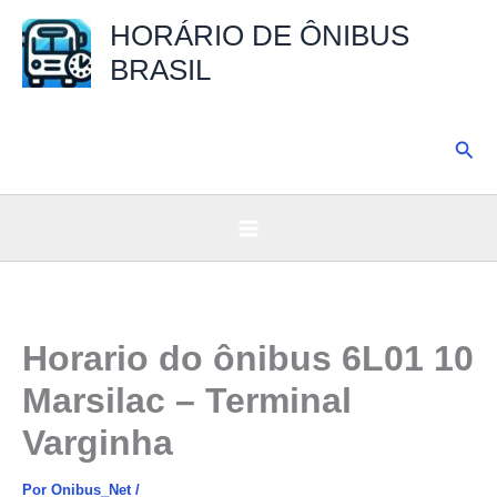
Ir
HORÁRIO DE ÔNIBUS
para
BRASIL
o
conteúdo
Pesq
Horario do ônibus 6L01 10
Marsilac – Terminal
Varginha
Por
Onibus_Net
/