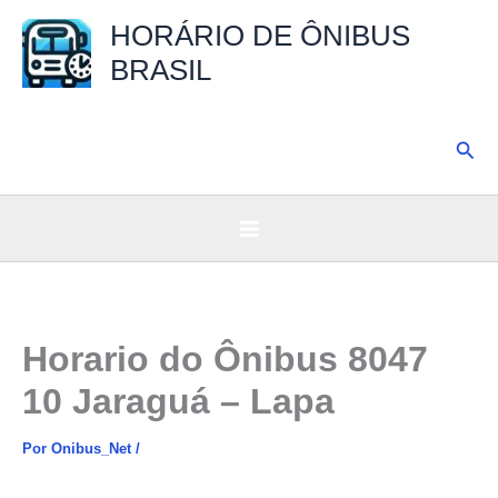
Ir
HORÁRIO DE ÔNIBUS
para
BRASIL
o
conteúdo
Pesq
Horario do Ônibus 8047
10 Jaraguá – Lapa
Por
Onibus_Net
/