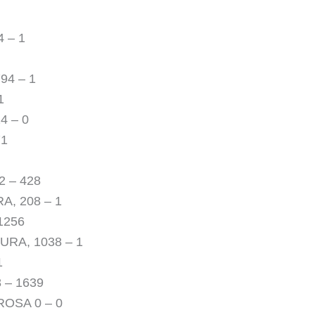
 – 1
94 – 1
1
4 – 0
71
 – 428
A, 208 – 1
1256
RA, 1038 – 1
1
 – 1639
OSA 0 – 0