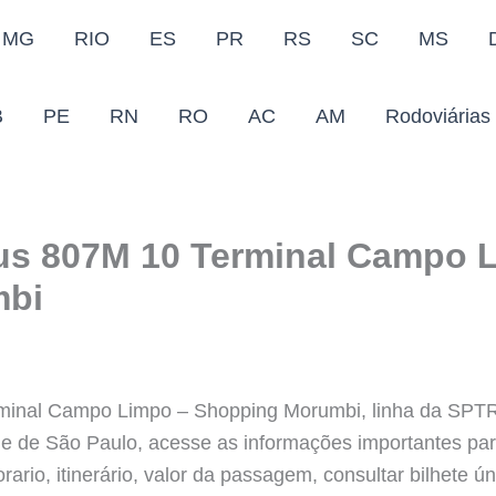
MG
RIO
ES
PR
RS
SC
MS
B
PE
RN
RO
AC
AM
Rodoviárias
us 807M 10 Terminal Campo 
mbi
minal Campo Limpo – Shopping Morumbi, linha da SPTR
ade de São Paulo, acesse as informações importantes pa
rio, itinerário, valor da passagem, consultar bilhete ún