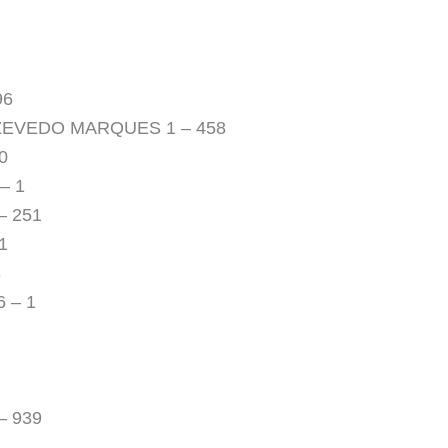
96
ZEVEDO MARQUES 1 – 458
0
– 1
– 251
1
8
 – 1
– 939