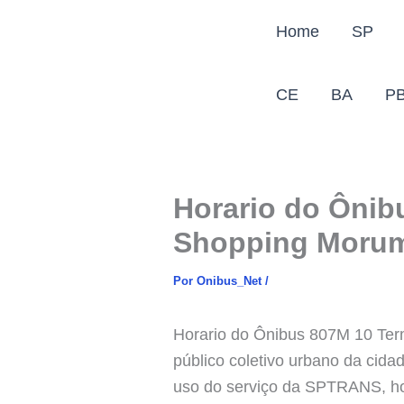
Ir
Home
SP
para
o
conteúdo
CE
BA
P
Horario do Ônib
Shopping Moru
Por
Onibus_Net
/
Horario do Ônibus 807M 10 Ter
público coletivo urbano da cid
uso do serviço da SPTRANS, hora