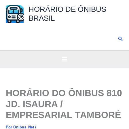
Ir
HORÁRIO DE ÔNIBUS
para
BRASIL
o
conteúdo
Pesq
HORÁRIO DO ÔNIBUS 810
JD. ISAURA /
EMPRESARIAL TAMBORÉ
Por
Onibus_Net
/