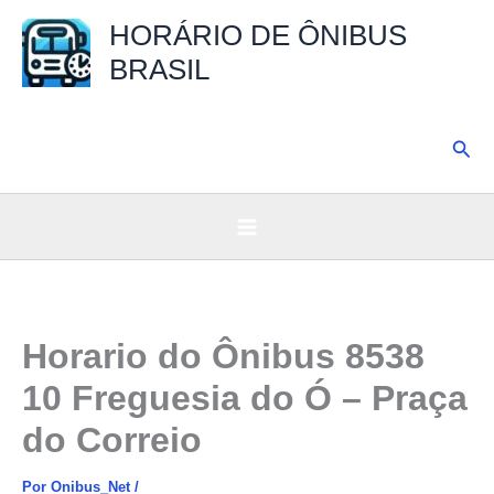
Ir
HORÁRIO DE ÔNIBUS
para
BRASIL
o
conteúdo
Pesq
Horario do Ônibus 8538
10 Freguesia do Ó – Praça
do Correio
Por
Onibus_Net
/