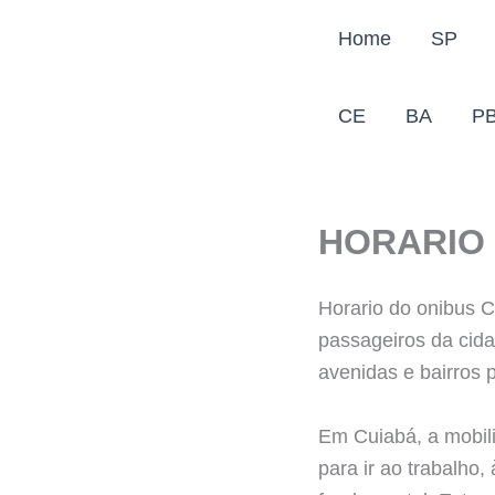
Ir
Home
SP
para
o
conteúdo
CE
BA
P
HORARIO 
Horario do onibus C
passageiros da cida
avenidas e bairros p
Em Cuiabá, a mobili
para ir ao trabalho