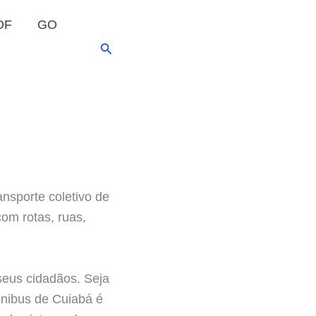
DF
GO
Pesquisar
ansporte coletivo de
com rotas, ruas,
seus cidadãos. Seja
 ônibus de Cuiabá é