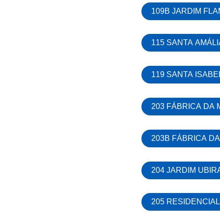
109B JARDIM FL
115 SANTA AMÁL
119 SANTA ISAB
203 FÁBRICA DA 
203B FÁBRICA D
204 JARDIM UBIR
205 RESIDENCIAL