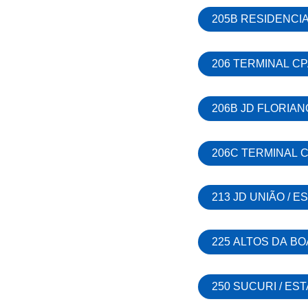
205B RESIDENCI
206 TERMINAL CP
206B JD FLORIAN
206C TERMINAL C
213 JD UNIÃO / 
225 ALTOS DA BO
250 SUCURI / E