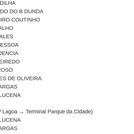
DILHA
DO DO B DUNDA
EIRO COUTINHO
ALHO
SALES
PESSOA
DENCIA
UEIREDO
ROSO
S DE OLIVEIRA
VARGAS
 LUCENA
 / Lagoa → Terminal Parque da Cidade)
 LUCENA
VARGAS