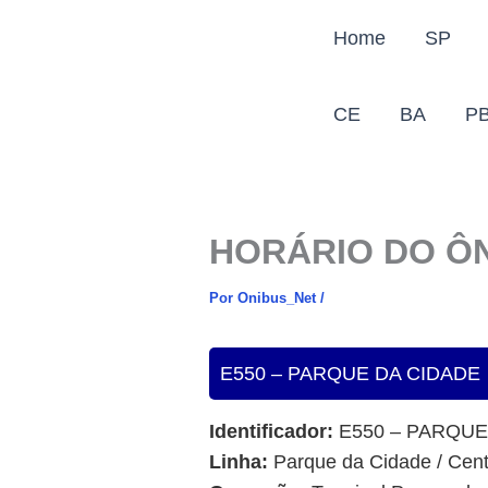
Ir
Home
SP
para
o
conteúdo
CE
BA
P
HORÁRIO DO ÔN
Por
Onibus_Net
/
E550 – PARQUE DA CIDADE
Identificador:
E550 – PARQUE
Linha:
Parque da Cidade / Centr