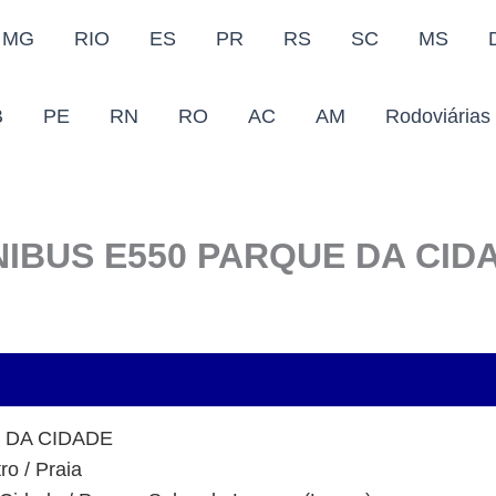
MG
RIO
ES
PR
RS
SC
MS
B
PE
RN
RO
AC
AM
Rodoviárias
IBUS E550 PARQUE DA CID
 DA CIDADE
o / Praia