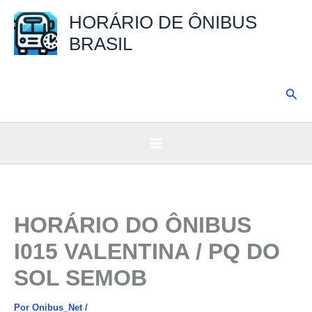
Ir
HORÁRIO DE ÔNIBUS
para
BRASIL
o
conteúdo
Pesq
HORÁRIO DO ÔNIBUS
I015 VALENTINA / PQ DO
SOL SEMOB
Por
Onibus_Net
/