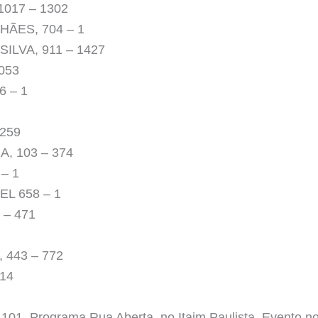
1017 – 1302
ÃES, 704 – 1
ILVA, 911 – 1427
053
 – 1
259
, 103 – 374
– 1
L 658 – 1
 – 471
 443 – 772
114
 Programa Rua Aberta, no Itaim Paulista. Evento no 