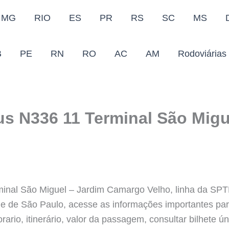
MG
RIO
ES
PR
RS
SC
MS
B
PE
RN
RO
AC
AM
Rodoviárias
us N336 11 Terminal São Migu
minal São Miguel – Jardim Camargo Velho, linha da SP
ade de São Paulo, acesse as informações importantes pa
rio, itinerário, valor da passagem, consultar bilhete ún