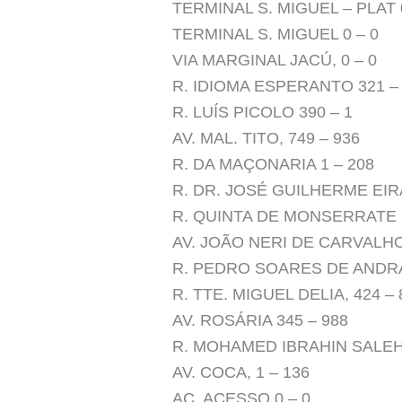
TERMINAL S. MIGUEL – PLAT 0
TERMINAL S. MIGUEL 0 – 0
VIA MARGINAL JACÚ, 0 – 0
R. IDIOMA ESPERANTO 321 –
R. LUÍS PICOLO 390 – 1
AV. MAL. TITO, 749 – 936
R. DA MAÇONARIA 1 – 208
R. DR. JOSÉ GUILHERME EIRA
R. QUINTA DE MONSERRATE 1
AV. JOÃO NERI DE CARVALHO,
R. PEDRO SOARES DE ANDRA
R. TTE. MIGUEL DELIA, 424 – 
AV. ROSÁRIA 345 – 988
R. MOHAMED IBRAHIN SALEH,
AV. COCA, 1 – 136
AC. ACESSO 0 – 0