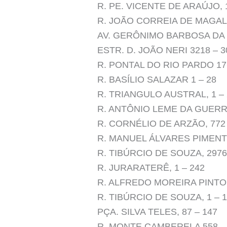
R. PE. VICENTE DE ARAÚJO, 
R. JOÃO CORREIA DE MAGALH
AV. GERÔNIMO BARBOSA DA S
ESTR. D. JOÃO NERI 3218 – 3
R. PONTAL DO RIO PARDO 176
R. BASÍLIO SALAZAR 1 – 28
R. TRIANGULO AUSTRAL, 1 – 
R. ANTÔNIO LEME DA GUERRA
R. CORNÉLIO DE ARZÃO, 772 
R. MANUEL ÁLVARES PIMENTE
R. TIBÚRCIO DE SOUZA, 2976
R. JURARATERÊ, 1 – 242
R. ALFREDO MOREIRA PINTO,
R. TIBÚRCIO DE SOUZA, 1 – 
PÇA. SILVA TELES, 87 – 147
R. MONTE CAMBERELA 558 – 101,