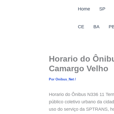
Ir
Home
SP
para
o
conteúdo
CE
BA
P
Horario do Ônib
Camargo Velho
Por
Onibus_Net
/
Horario do Ônibus N336 11 Ter
público coletivo urbano da cid
uso do serviço da SPTRANS, hora