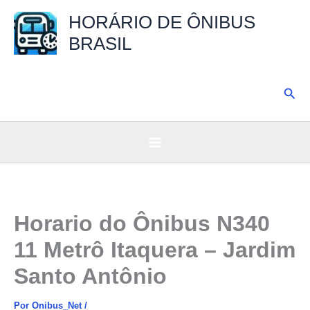
Ir
HORÁRIO DE ÔNIBUS
para
BRASIL
o
conteúdo
Pesq
Horario do Ônibus N340
11 Metrô Itaquera – Jardim
Santo Antônio
Por
Onibus_Net
/