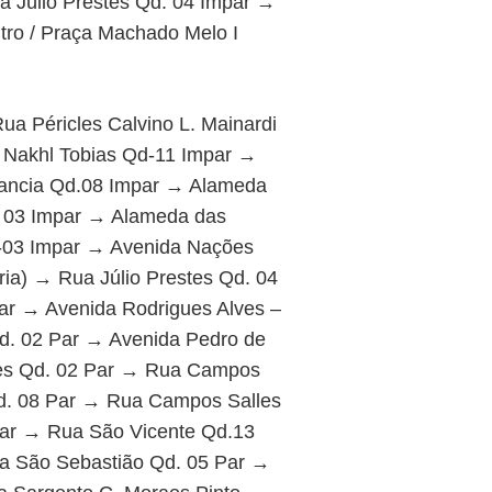
a Júlio Prestes Qd. 04 Impar →
tro / Praça Machado Melo I
a Péricles Calvino L. Mainardi
 Nakhl Tobias Qd-11 Impar →
rancia Qd.08 Impar → Alameda
. 03 Impar → Alameda das
d-03 Impar → Avenida Nações
ia) → Rua Júlio Prestes Qd. 04
ar → Avenida Rodrigues Alves –
d. 02 Par → Avenida Pedro de
les Qd. 02 Par → Rua Campos
d. 08 Par → Rua Campos Salles
ar → Rua São Vicente Qd.13
a São Sebastião Qd. 05 Par →