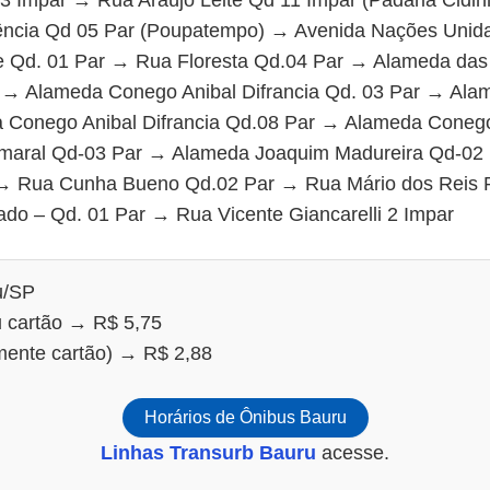
ência Qd 05 Par (Poupatempo) → Avenida Nações Unid
e Qd. 01 Par → Rua Floresta Qd.04 Par → Alameda das
 → Alameda Conego Anibal Difrancia Qd. 03 Par → Alam
 Conego Anibal Difrancia Qd.08 Par → Alameda Conego
 Amaral Qd-03 Par → Alameda Joaquim Madureira Qd-02 
 → Rua Cunha Bueno Qd.02 Par → Rua Mário dos Reis P
rado – Qd. 01 Par → Rua Vicente Giancarelli 2 Impar
u/SP
u cartão → R$ 5,75
omente cartão) → R$ 2,88
Horários de Ônibus Bauru
Linhas Transurb Bauru
acesse.