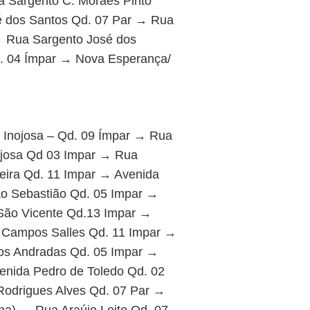
 Sargento C. Moraes Pinto
é dos Santos Qd. 07 Par → Rua
→ Rua Sargento José dos
. 04 Ímpar → Nova Esperança/
 Inojosa – Qd. 09 Ímpar → Rua
ojosa Qd 03 Impar → Rua
eira Qd. 11 Impar → Avenida
o Sebastião Qd. 05 Impar →
São Vicente Qd.13 Impar →
 Campos Salles Qd. 11 Impar →
os Andradas Qd. 05 Impar →
enida Pedro de Toledo Qd. 02
Rodrigues Alves Qd. 07 Par →
ha) → Rua Araújo Leite Qd. 07