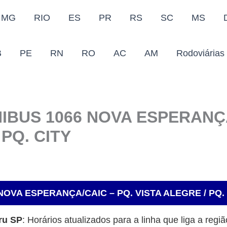
MG
RIO
ES
PR
RS
SC
MS
B
PE
RN
RO
AC
AM
Rodoviárias
IBUS 1066 NOVA ESPERANÇA
 PQ. CITY
OVA ESPERANÇA/CAIC – PQ. VISTA ALEGRE / PQ.
ru SP
: Horários atualizados para a linha que liga a re