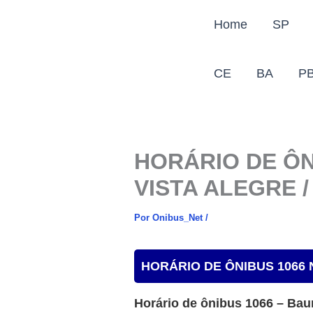
Ir
Home
SP
para
o
conteúdo
CE
BA
P
HORÁRIO DE ÔN
VISTA ALEGRE /
Por
Onibus_Net
/
HORÁRIO DE ÔNIBUS 1066 N
Horário de ônibus 1066 – Bau