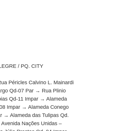
EGRE / PQ. CITY
a Péricles Calvino L. Mainardi
argo Qd-07 Par → Rua Plinio
bias Qd-11 Impar → Alameda
d.08 Impar → Alameda Conego
ar → Alameda das Tulipas Qd.
 Avenida Nações Unidas –