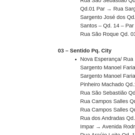
Rua São Sebastião Qd
Qd.01 Par → Rua Sarg
Sargento José dos Qd
Santos – Qd. 14 – Pa
Rua São Roque Qd. 0
03 – Sentido Pq. City
Nova Esperança/ Rua 
Sargento Manoel Fari
Sargento Manoel Fari
Pinheiro Machado Qd.
Rua São Sebastião Qd
Rua Campos Salles Qd
Rua Campos Salles Qd
Rua dos Andradas Qd.
Impar → Avenida Rodr
Rua Araújo Leite Qd. 