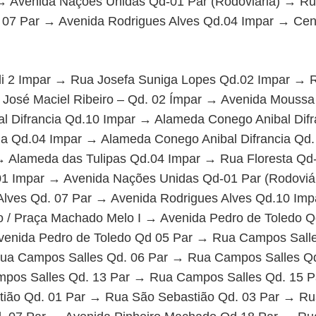
→ Avenida Nações Unidas Qd-01 Par (Rodoviária) → Ru
 07 Par → Avenida Rodrigues Alves Qd.04 Impar → Cen
li 2 Impar → Rua Josefa Suniga Lopes Qd.02 Impar → Ru
 José Maciel Ribeiro – Qd. 02 Ímpar → Avenida Moussa
l Difrancia Qd.10 Impar → Alameda Conego Anibal Dif
cia Qd.04 Impar → Alameda Conego Anibal Difrancia Qd
 → Alameda das Tulipas Qd.04 Impar → Rua Floresta Q
01 Impar → Avenida Nações Unidas Qd-01 Par (Rodoviár
Alves Qd. 07 Par → Avenida Rodrigues Alves Qd.10 Imp
o / Praça Machado Melo I → Avenida Pedro de Toledo Q
venida Pedro de Toledo Qd 05 Par → Rua Campos Sal
Rua Campos Salles Qd. 06 Par → Rua Campos Salles Q
pos Salles Qd. 13 Par → Rua Campos Salles Qd. 15 P
ião Qd. 01 Par → Rua São Sebastião Qd. 03 Par → Ru