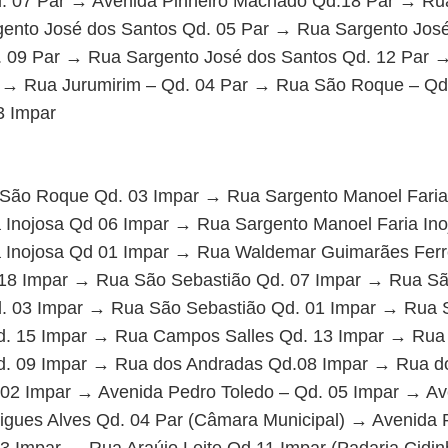
. 07 Par → Avenida Pinheiro Machado Qd.18 Par → Rua
ento José dos Santos Qd. 05 Par → Rua Sargento Jos
. 09 Par → Rua Sargento José dos Santos Qd. 12 Par 
r → Rua Jurumirim – Qd. 04 Par → Rua São Roque – Qd
3 Impar
São Roque Qd. 03 Impar → Rua Sargento Manoel Faria
a Inojosa Qd 06 Impar → Rua Sargento Manoel Faria In
a Inojosa Qd 01 Impar → Rua Waldemar Guimarães Ferr
18 Impar → Rua São Sebastião Qd. 07 Impar → Rua Sã
. 03 Impar → Rua São Sebastião Qd. 01 Impar → Rua 
. 15 Impar → Rua Campos Salles Qd. 13 Impar → Rua
. 09 Impar → Rua dos Andradas Qd.08 Impar → Rua d
02 Impar → Avenida Pedro Toledo – Qd. 05 Impar → Av
igues Alves Qd. 04 Par (Câmara Municipal) → Avenida 
13 Impar → Rua Araújo Leite Qd 11 Impar (Padaria Cidin