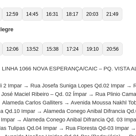
12:59
14:45
16:31
18:17
20:03
21:49
legre
12:06
13:52
15:38
17:24
19:10
20:56
LINHA 1066 NOVA ESPERANÇA/CAIC – PQ. VISTA AL
li 2 Impar → Rua Josefa Suniga Lopes Qd.02 Impar → Ru
José Maciel Ribeiro – Qd. 02 Ímpar → Rua Plinio Cam
Alameda Carlos Galliters → Avenida Moussa Nakhl To
cia Qd.10 Impar → Alameda Conego Anibal Difrancia Q
4 Impar → Alameda Conego Anibal Difrancia Qd. 03 Imp
as Tulipas Qd.04 Impar → Rua Floresta Qd-03 Impar →