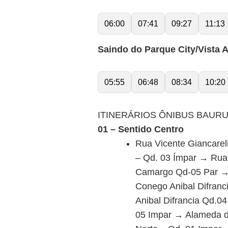
06:00
07:41
09:27
11:13
Saindo do Parque City/Vista A
05:55
06:48
08:34
10:20
ITINERÁRIOS ÔNIBUS BAURU 
01 – Sentido Centro
Rua Vicente Giancarel
– Qd. 03 Ímpar → Rua 
Camargo Qd-05 Par → 
Conego Anibal Difran
Anibal Difrancia Qd.0
05 Impar → Alameda d