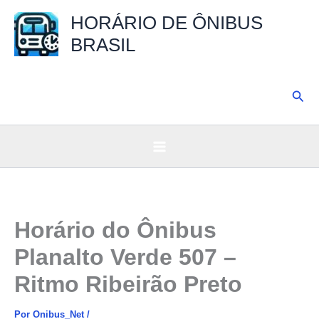
Ir
HORÁRIO DE ÔNIBUS
para
BRASIL
o
conteúdo
Pesq
Horário do Ônibus
Planalto Verde 507 –
Ritmo Ribeirão Preto
Por
Onibus_Net
/