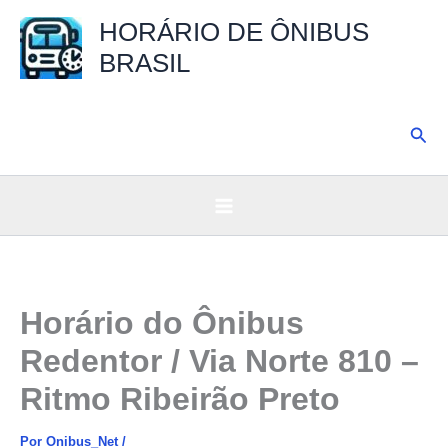
Ir
HORÁRIO DE ÔNIBUS
para
BRASIL
o
conteúdo
Pesq
Horário do Ônibus
Redentor / Via Norte 810 –
Ritmo Ribeirão Preto
Por
Onibus_Net
/