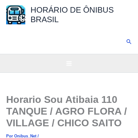
Ir
HORÁRIO DE ÔNIBUS
para
BRASIL
o
conteúdo
Pesq
Horario Sou Atibaia 110
TANQUE / AGRO FLORA /
VILLAGE / CHICO SAITO
Por
Onibus_Net
/