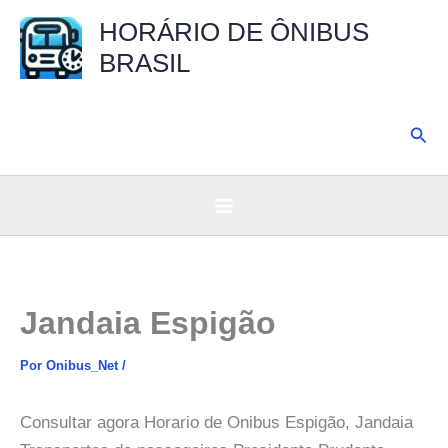
Ir
HORÁRIO DE ÔNIBUS
para
BRASIL
o
conteúdo
Pesq
Jandaia Espigão
Por
Onibus_Net
/
Consultar agora Horario de Onibus Espigão, Jandaia