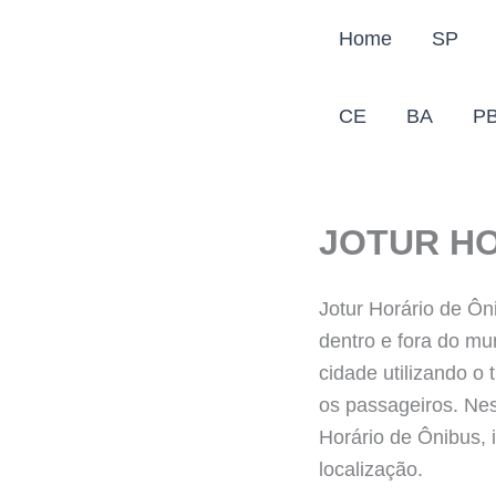
Ir
Home
SP
para
o
conteúdo
CE
BA
P
JOTUR HO
Jotur Horário de Ô
dentro e fora do mu
cidade utilizando o 
os passageiros. Nes
Horário de Ônibus, i
localização.