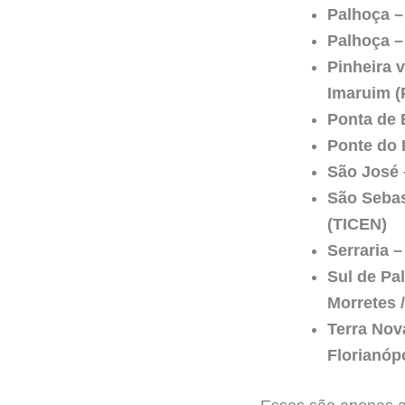
Palhoça –
Palhoça –
Pinheira 
Imaruim (P
Ponta de 
Ponte do 
São José 
São Sebas
(TICEN)
Serraria –
Sul de Pa
Morretes 
Terra Nov
Florianóp