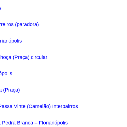
s
rreiros (paradora)
orianópolis
lhoça (Praça) circular
ópolis
a (Praça)
Passa Vinte (Camelão) Interbairros
a Pedra Branca – Florianópolis