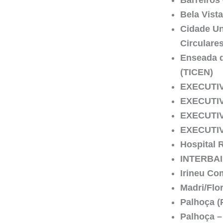
Bela Vista
Cidade Uni
Circulare
Enseada d
(TICEN)
EXECUTIVO
EXECUTIVO
EXECUTIVO
EXECUTIVO
Hospital 
INTERBAIR
Irineu Com
Madri/Flo
Palhoça (
Palhoça –