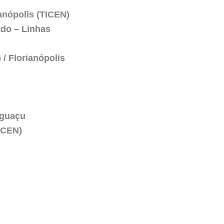
ianópolis (TICEN)
ado – Linhas
 / Florianópolis
iguaçu
ICEN)