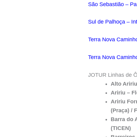
São Sebastião – Pal
Sul de Palhoça – Int
Terra Nova Caminho
Terra Nova Caminho
JOTUR Linhas de Ô
Alto Ariri
Aririu – F
Aririu Fo
(Praça) / 
Barra do A
(TICEN)
Barreiros