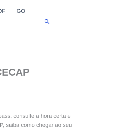
DF
GO
Pesquisar
CECAP
 consulte a hora certa e
 SP, saiba como chegar ao seu