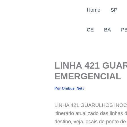
Ir
Home
SP
para
o
conteúdo
CE
BA
P
LINHA 421 GU
EMERGENCIAL
Por
Onibus_Net
/
LINHA 421 GUARULHOS INOCOO
itinerário atualizado das linha
destino, veja locais de ponto d