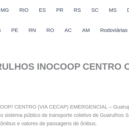
MG
RIO
ES
PR
RS
SC
MS
B
PE
RN
RO
AC
AM
Rodoviárias
ARULHOS INOCOOP CENTRO 
P/ CENTRO (VIA CECAP) EMERGENCIAL – Guarupass,
s do sistema público de transporte coletivo de Guarulhos
e ônibus e valores de passagens de ônibus.