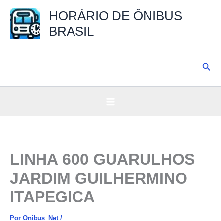
Ir
HORÁRIO DE ÔNIBUS
para
BRASIL
o
conteúdo
Pesq
LINHA 600 GUARULHOS
JARDIM GUILHERMINO
ITAPEGICA
Por
Onibus_Net
/