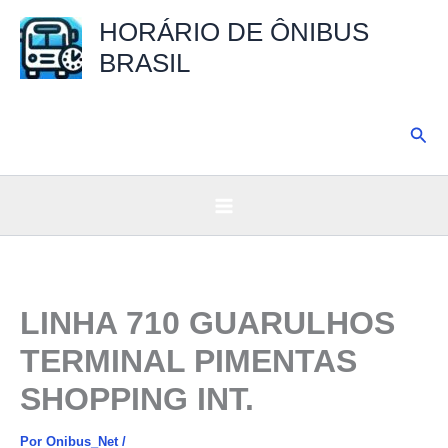
Ir
HORÁRIO DE ÔNIBUS
para
BRASIL
o
conteúdo
Pesq
LINHA 710 GUARULHOS
TERMINAL PIMENTAS
SHOPPING INT.
Por
Onibus_Net
/