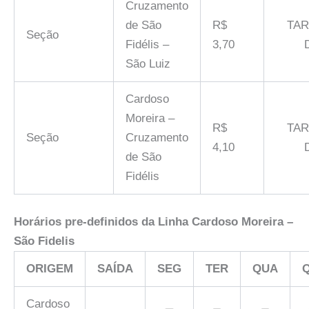
Cruzamento
de São
R$
TAR
Seção
Fidélis –
3,70
São Luiz
Cardoso
Moreira –
R$
TAR
Seção
Cruzamento
4,10
de São
Fidélis
Horários pre-definidos da Linha
Cardoso Moreira –
São Fidelis
ORIGEM
SAÍDA
SEG
TER
QUA
Q
Cardoso