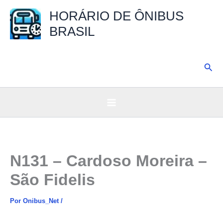
Ir
HORÁRIO DE ÔNIBUS
para
BRASIL
o
conteúdo
Pesq
N131 – Cardoso Moreira –
São Fidelis
Por
Onibus_Net
/