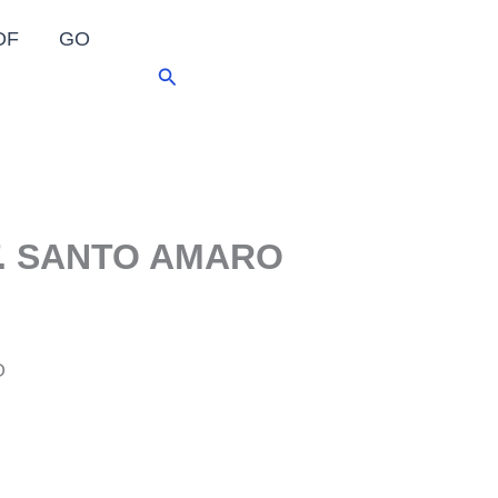
DF
GO
Pesquisar
T. SANTO AMARO
O