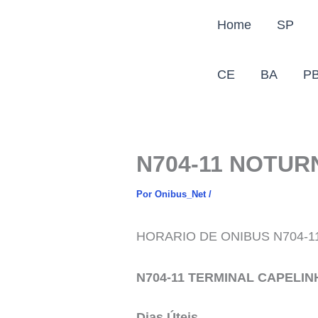
Ir
Home
SP
para
o
conteúdo
CE
BA
P
N704-11 NOTUR
Por
Onibus_Net
/
HORARIO DE ONIBUS N704-1
N704-11 TERMINAL CAPELI
Dias Úteis