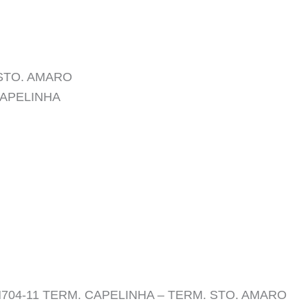
. STO. AMARO
 CAPELINHA
o N704-11 TERM. CAPELINHA – TERM. STO. AMARO