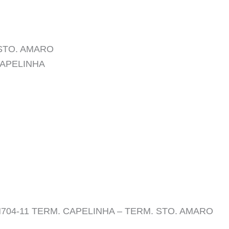
. STO. AMARO
 CAPELINHA
o N704-11 TERM. CAPELINHA – TERM. STO. AMARO