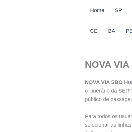
Ir
Home
SP
para
o
conteúdo
CE
BA
P
NOVA VIA
NOVA VIA SBO
Ho
o itinerário da SER
público de passagei
Para todos os usuár
selecionar as linha