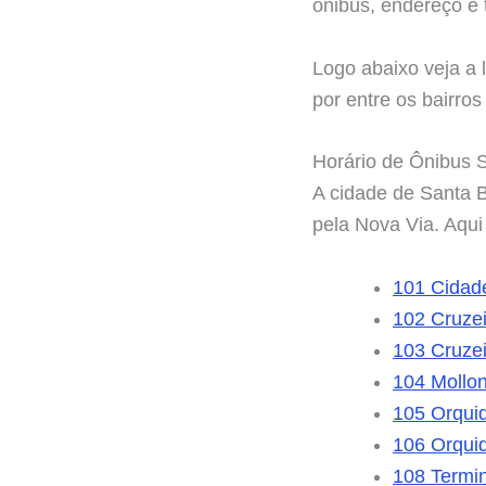
ônibus, endereço e 
Logo abaixo veja a 
por entre os bairro
Horário de Ônibus 
A cidade de Santa 
pela Nova Via. Aqui 
101 Cidad
102 Cruzei
103 Cruzei
104 Mollon
105 Orquid
106 Orquid
108 Termin