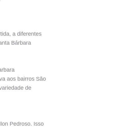
ida, a diferentes
Santa Bárbara
arbara
va aos bairros São
variedade de
llon Pedroso. Isso