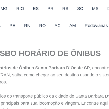
MG
RIO
ES
PR
RS
SC
MS
B
PE
RN
RO
AC
AM
Rodoviárias
 SBO HORÁRIO DE ÔNIBUS
rários de Ônibus Santa Barbara D’Oeste SP
, encontre
TRAN, saiba como chegar ao seu destino usando o siste
ros.
ios do transporte público da cidade de Santa Barbara 
s principais para sua locomoção e viagem. Encontre aqui