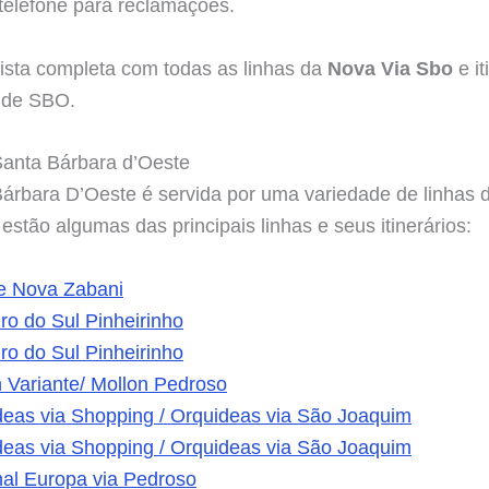
telefone para reclamações.
lista completa com todas as linhas da
Nova Via Sbo
e it
s de SBO.
Santa Bárbara d’Oeste
Bárbara D’Oeste é servida por uma variedade de linhas 
estão algumas das principais linhas e seus itinerários:
e Nova Zabani
ro do Sul Pinheirinho
ro do Sul Pinheirinho
 Variante/ Mollon Pedroso
eas via Shopping / Orquideas via São Joaquim
eas via Shopping / Orquideas via São Joaquim
al Europa via Pedroso