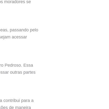
 os moradores se
ídeas, passando pelo
sejam acessar
rro Pedroso. Essa
essar outras partes
 contribui para a
ações de maneira