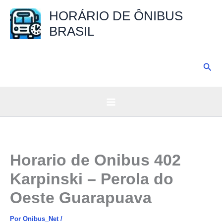
Ir
HORÁRIO DE ÔNIBUS
para
BRASIL
o
conteúdo
Pesq
Horario de Onibus 402
Karpinski – Perola do
Oeste Guarapuava
Por
Onibus_Net
/