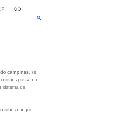
DF
GO
Pesquisar
ido campinas
, se
o ônibus passa no
s
sistema de
eu ônibus chegue