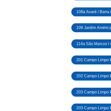
108a Avaré / Barra
109 Jardim América 
114a São Marcos I 
201 Campo Limpo Pa
202 Campo Limpo Pa
203 Campo Limpo Pa
203 Campo Limpo Pau