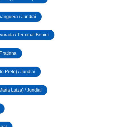
anguera / Jundiaí
vorada / Terminal Benini
Pratinha
o Preto) / Jundiaí
aria Luiza) / Jundiaí
inal