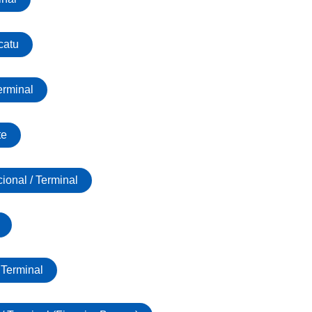
catu
erminal
te
ional / Terminal
Terminal