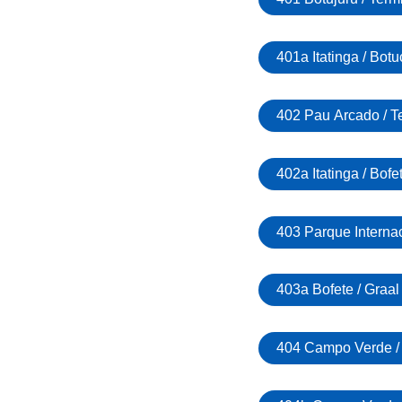
401a Itatinga / Botu
402 Pau Arcado / T
402a Itatinga / Bofe
403 Parque Internac
403a Bofete / Graal
404 Campo Verde / 