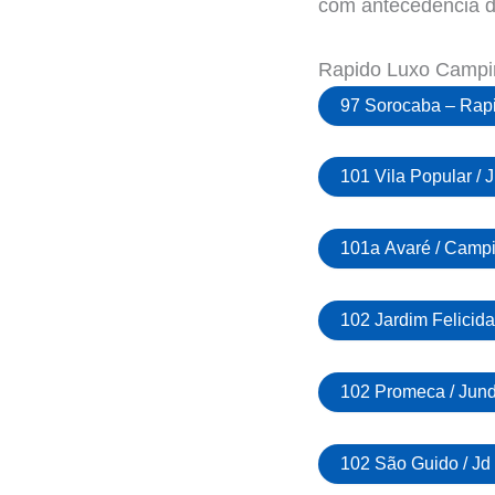
com antecedência d
Rapido Luxo Campi
97 Sorocaba – Rap
101 Vila Popular / 
101a Avaré / Camp
102 Jardim Felicida
102 Promeca / Jund
102 São Guido / Jd 