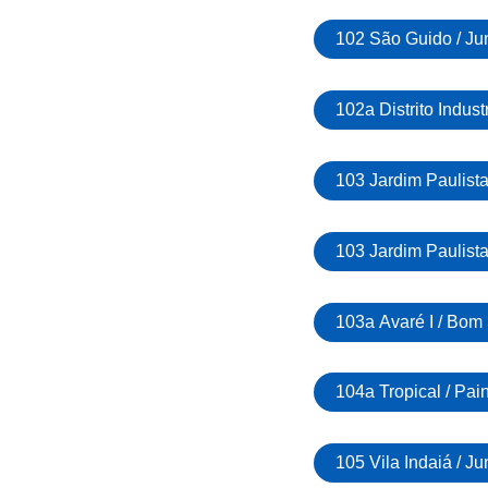
102 São Guido / Ju
102a Distrito Industr
103 Jardim Paulista
103 Jardim Paulista
103a Avaré I / Bom
104a Tropical / Pai
105 Vila Indaiá / Ju