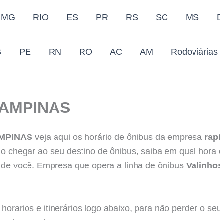
MG
RIO
ES
PR
RS
SC
MS
B
PE
RN
RO
AC
AM
Rodoviárias
CAMPINAS
MPINAS
veja aqui os horário de ônibus da empresa
rap
o chegar ao seu destino de ônibus, saiba em qual hora 
 de você. Empresa que opera a linha de ônibus
Valinho
s
horarios e itinerários logo abaixo, para não perder o s