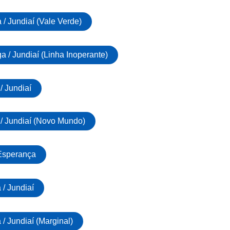
 / Jundiaí (Vale Verde)
a / Jundiaí (Linha Inoperante)
/ Jundiaí
 / Jundiaí (Novo Mundo)
 Esperança
/ Jundiaí
/ Jundiaí (Marginal)