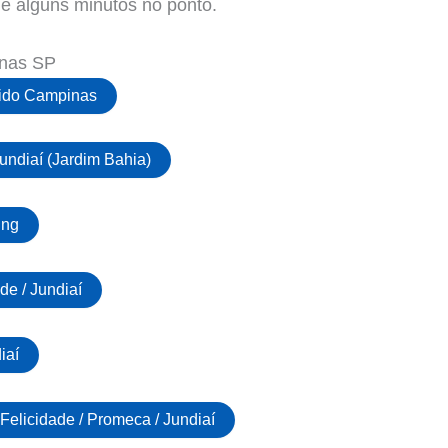
e alguns minutos no ponto.
nas SP
ido Campinas
Jundiaí (Jardim Bahia)
ing
de / Jundiaí
iaí
Felicidade / Promeca / Jundiaí