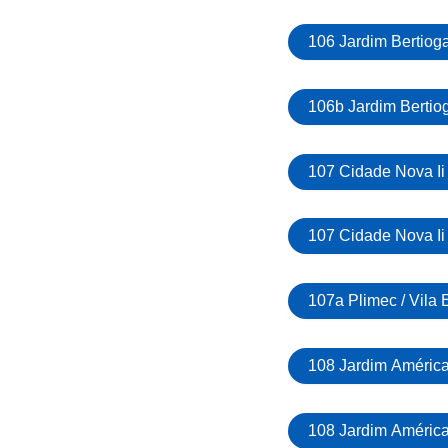
106 Jardim Bertioga
106b Jardim Bertiog
107 Cidade Nova Ii 
107 Cidade Nova Ii
107a Plimec / Vila
108 Jardim América 
108 Jardim América 