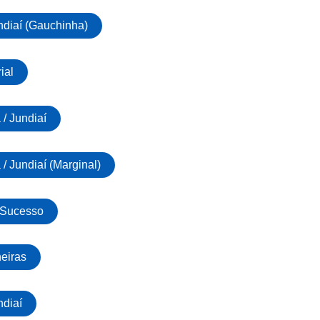
ndiaí (Gauchinha)
ial
 / Jundiaí
 / Jundiaí (Marginal)
 Sucesso
neiras
ndiaí