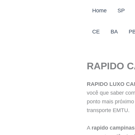
Ir
Home
SP
para
o
conteúdo
CE
BA
P
RAPIDO 
RAPIDO LUXO CA
você que saber com
ponto mais próximo
transporte EMTU.
A
rapido campina