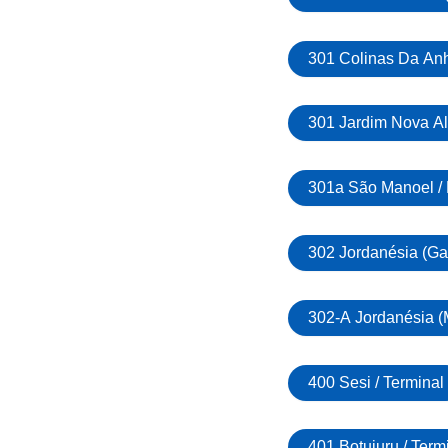
301 Colinas Da Anh
301 Jardim Nova Al
301a São Manoel / 
302 Jordanésia (Gat
302-A Jordanésia (M
400 Sesi / Terminal
401 Botujuru / Term