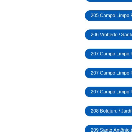
205 Campo Limpo P
206 Vinhedo / Sant
207 Campo Limpo Pa
207 Campo Limpo P
207 Campo Limpo Pa
208 Botujuru / Jard
209 Santo Antônio (