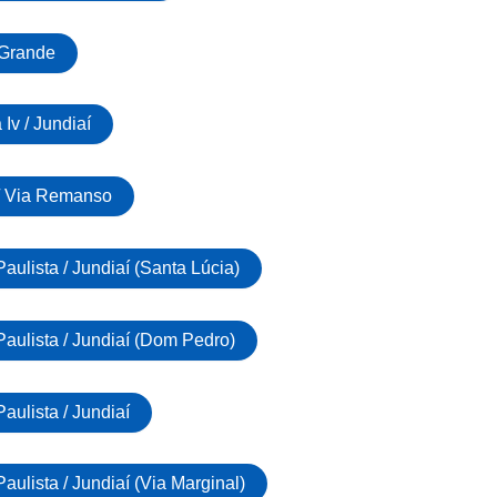
 Grande
Iv / Jundiaí
/ Via Remanso
ulista / Jundiaí (Santa Lúcia)
ulista / Jundiaí (Dom Pedro)
ulista / Jundiaí
lista / Jundiaí (Via Marginal)