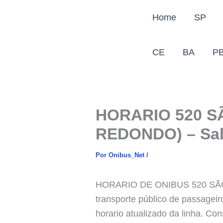
Ir
Home
SP
para
o
conteúdo
CE
BA
P
HORARIO 520 S
REDONDO) – Sal
Por
Onibus_Net
/
HORARIO DE ONIBUS 520 SÃO
transporte público de passageir
horario atualizado da linha. Co