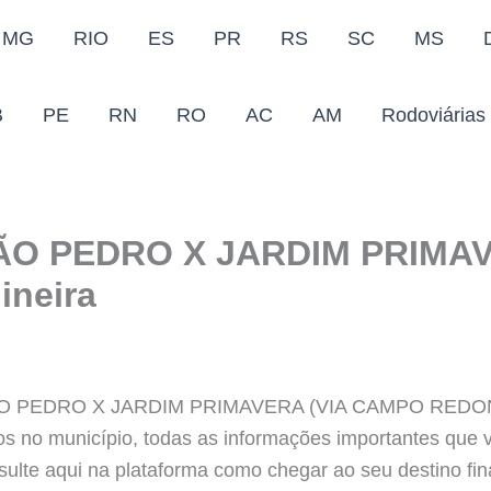
MG
RIO
ES
PR
RS
SC
MS
B
PE
RN
RO
AC
AM
Rodoviárias
ÃO PEDRO X JARDIM PRIMA
ineira
 PEDRO X JARDIM PRIMAVERA (VIA CAMPO REDONDO)
os no município, todas as informações importantes que 
nsulte aqui na plataforma como chegar ao seu destino fi