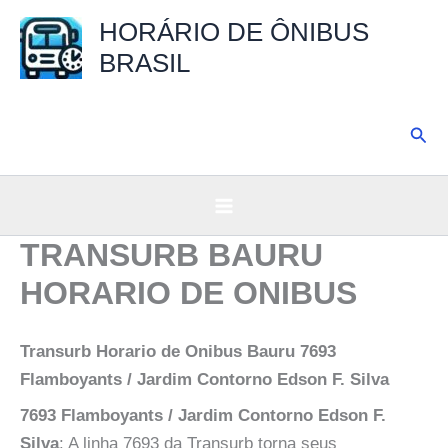
Ir
HORÁRIO DE ÔNIBUS
para
BRASIL
o
conteúdo
Pesq
TRANSURB BAURU
HORARIO DE ONIBUS
Transurb Horario de Onibus Bauru 7693
Flamboyants / Jardim Contorno Edson F. Silva
7693 Flamboyants / Jardim Contorno Edson F.
Silva
: A linha 7693 da Transurb torna seus