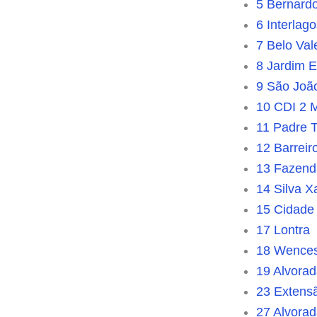
5 Bernard
6 Interlago
7 Belo Val
8 Jardim E
9 São João
10 CDI 2 
11 Padre 
12 Barreir
13 Fazend
14 Silva X
15 Cidade
17 Lontra
18 Wencesl
19 Alvora
23 Extens
27 Alvorad