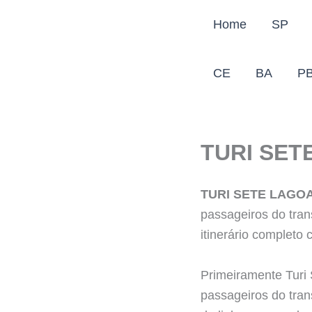
Ir
Home
SP
para
o
conteúdo
CE
BA
P
TURI SET
TURI SETE LAGO
passageiros do tran
itinerário completo 
Primeiramente Turi 
passageiros do tran