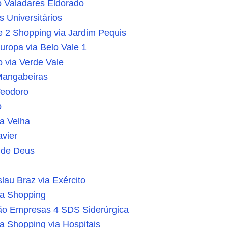
o Valadares Eldorado
s Universitários
e 2 Shopping via Jardim Pequis
uropa via Belo Vale 1
 via Verde Vale
Mangabeiras
Teodoro
o
a Velha
avier
 de Deus
au Braz via Exército
da Shopping
ão Empresas 4 SDS Siderúrgica
a Shopping via Hospitais