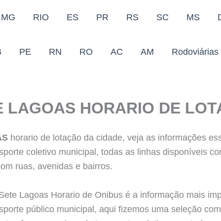
MG
RIO
ES
PR
RS
SC
MS
B
PE
RN
RO
AC
AM
Rodoviárias
E LAGOAS HORARIO DE LO
AS
horario de lotação da cidade, veja as informações es
sporte coletivo municipal, todas as linhas disponíveis c
com ruas, avenidas e bairros.
Sete Lagoas Horario de Onibus é a informação mais imp
sporte público municipal, aqui fizemos uma seleção co