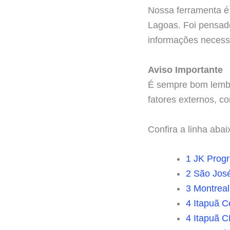
Nossa ferramenta é 
Lagoas. Foi pensado
informações necessá
Aviso Importante
É sempre bom lembr
fatores externos, c
Confira a linha abai
1 JK Prog
2 São Jos
3 Montreal
4 Itapuã C
4 Itapuã 