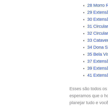
28 Morro 
29 Extens
30 Extens
31 Circula
32 Circula
33 Catave
34 Dona Sí
35 Bela Vi
37 Extens
39 Extens
41 Extens
Esses são todos os
esperamos que o horá
planejar tudo e voc