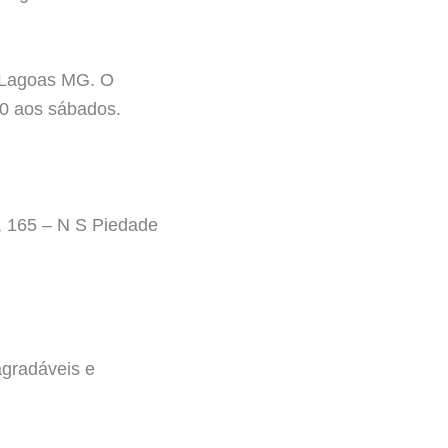
e Lagoas MG. O
00 aos sábados.
, 165 – N S Piedade
agradáveis e