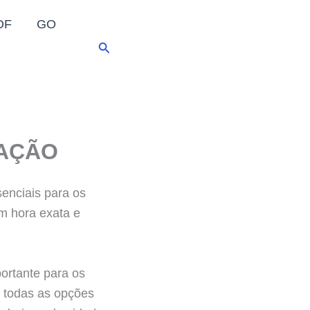
DF
GO
Pesquisar
TAÇÃO
senciais para os
om hora exata e
ortante para os
m todas as opções