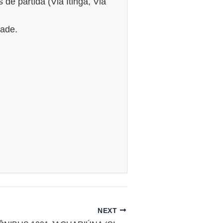
 de partida (Via Itinga, Via
rade.
NEXT