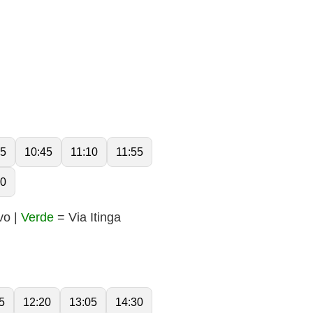
25
10:45
11:10
11:55
20
vo |
Verde
= Via Itinga
5
12:20
13:05
14:30