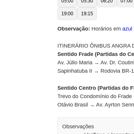
05:00
05:30
06:20
07:00
19:00
19:15
Observação:
Horários em
azul
ITINERÁRIO ÔNIBUS ANGRA D
Sentido Frade (Partidas do Ce
Av. Júlio Maria → Av. Dr. Cout
Sapinhatuba II → Rodovia BR-1
Sentido Centro (Partidas do F
Trevo do Condomínio do Frade 
Otávio Brasil → Av. Ayrton Senn
Observações