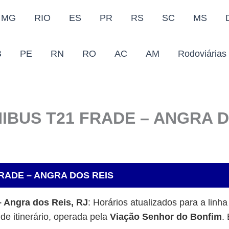
MG
RIO
ES
PR
RS
SC
MS
B
PE
RN
RO
AC
AM
Rodoviárias
IBUS T21 FRADE – ANGRA D
RADE – ANGRA DOS REIS
– Angra dos Reis, RJ
: Horários atualizados para a linh
de itinerário, operada pela
Viação Senhor do Bonfim
.