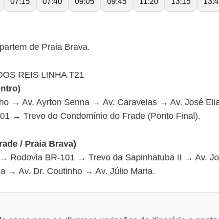
07:15
07:40
09:05
09:45
11:20
13:15
13:4
partem de Praia Brava.
OS REIS LINHA T21
ntro)
inho → Av. Ayrton Senna → Av. Caravelas → Av. José El
01 → Trevo do Condomínio do Frade (Ponto Final).
rade / Praia Brava)
→ Rodovia BR-101 → Trevo da Sapinhatuba II → Av. Jos
a → Av. Dr. Coutinho → Av. Júlio Maria.