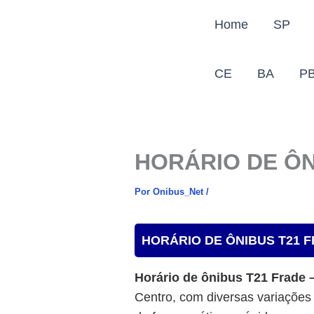
Ir
Home
SP
para
o
conteúdo
CE
BA
P
HORÁRIO DE ÔN
Por
Onibus_Net
/
HORÁRIO DE ÔNIBUS T21 F
Horário de ônibus T21 Frade 
Centro, com diversas variações 