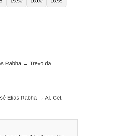
5
15:50
16:00
16:55
ias Rabha → Trevo da
é Elias Rabha → Al. Cel.