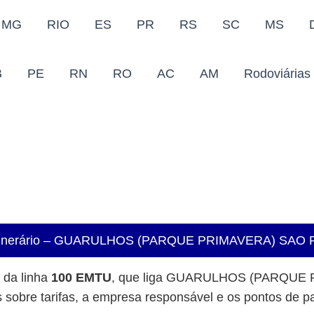
MG
RIO
ES
PR
RS
SC
MS
B
PE
RN
RO
AC
AM
Rodoviárias
e Itinerário – GUARULHOS (PARQUE PRIMAVERA) SAO
o da linha
100 EMTU
, que liga GUARULHOS (PARQUE
sobre tarifas, a empresa responsável e os pontos de pa