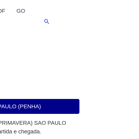
DF
GO
Pesquisar
 PAULO (PENHA)
 PRIMAVERA) SAO PAULO
rtida e chegada.