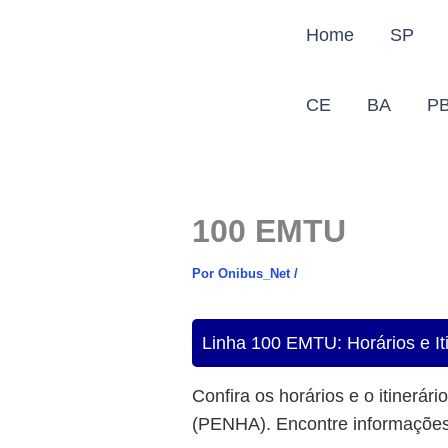
Ir
Home
SP
para
o
conteúdo
CE
BA
P
100 EMTU
Por
Onibus_Net
/
Linha 100 EMTU: Horários 
Confira os horários e o itinerári
(PENHA). Encontre informações 