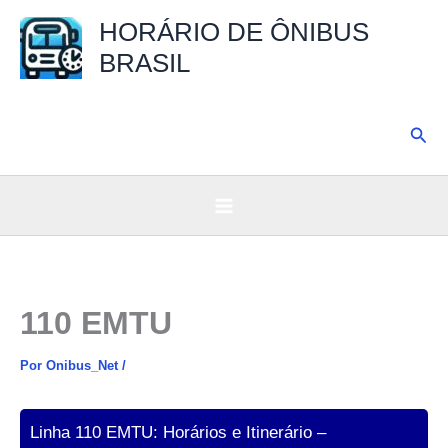
Ir
HORÁRIO DE ÔNIBUS
para
BRASIL
o
conteúdo
Pesq
110 EMTU
Por
Onibus_Net
/
Linha 110 EMTU: Horários e Itinerário –