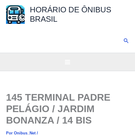
Ir
HORÁRIO DE ÔNIBUS
para
BRASIL
o
conteúdo
Pesq
145 TERMINAL PADRE
PELÁGIO / JARDIM
BONANZA / 14 BIS
Por
Onibus_Net
/