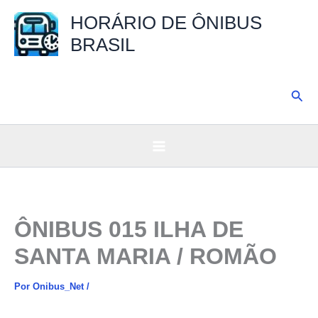
Ir
HORÁRIO DE ÔNIBUS
para
BRASIL
o
conteúdo
Pesq
ÔNIBUS 015 ILHA DE
SANTA MARIA / ROMÃO
Por
Onibus_Net
/