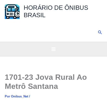
Ir
HORÁRIO DE ÔNIBUS
para
BRASIL
o
conteúdo
Pesq
1701-23 Jova Rural Ao
Metrô Santana
Por
Onibus_Net
/