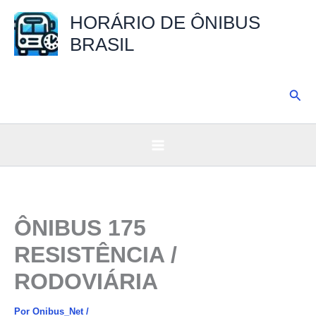
Ir
HORÁRIO DE ÔNIBUS
para
BRASIL
o
conteúdo
Pesq
ÔNIBUS 175
RESISTÊNCIA /
RODOVIÁRIA
Por
Onibus_Net
/