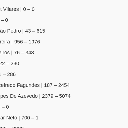
Vilares | 0 – 0
 – 0
ão Pedro | 43 – 615
eira | 956 – 1976
ros | 76 – 348
222 – 230
1 – 286
efredo Fagundes | 187 – 2454
opes De Azevedo | 2379 – 5074
 – 0
ar Neto | 700 – 1