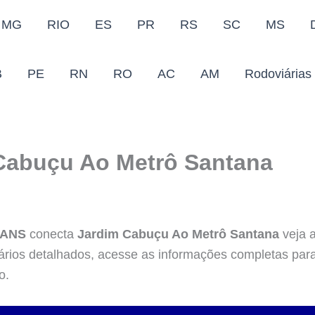
MG
RIO
ES
PR
RS
SC
MS
B
PE
RN
RO
AC
AM
Rodoviárias
Cabuçu Ao Metrô Santana
RANS
conecta
Jardim Cabuçu Ao Metrô Santana
veja a
rários detalhados, acesse as informações completas par
o.