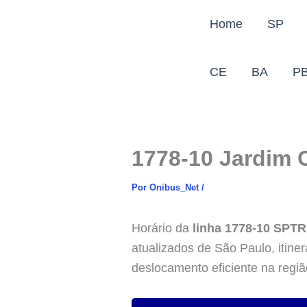
Ir
Home
SP
para
o
conteúdo
CE
BA
P
1778-10 Jardim 
Por
Onibus_Net
/
Horário da
linha 1778-10 SPT
atualizados de São Paulo, itine
deslocamento eficiente na regiã