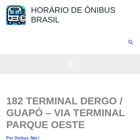
Ir
HORÁRIO DE ÔNIBUS
para
BRASIL
o
conteúdo
Pesq
182 TERMINAL DERGO /
GUAPÓ – VIA TERMINAL
PARQUE OESTE
Por
Onibus_Net
/