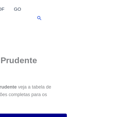
DF
GO
Pesquisar
 Prudente
Prudente
veja a tabela de
ções completas para os