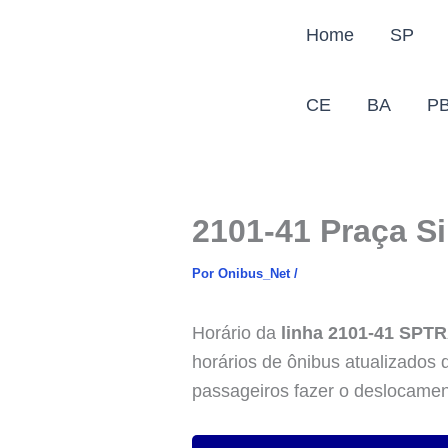
Ir
Home
SP
para
o
conteúdo
CE
BA
P
2101-41 Praça Si
Por
Onibus_Net
/
Horário da
linha 2101-41 SPT
horários de ônibus atualizados 
passageiros fazer o deslocament