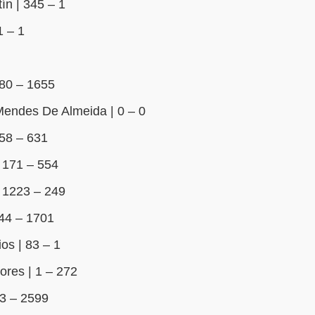
n | 345 – 1
1 – 1
680 – 1655
Mendes De Almeida | 0 – 0
358 – 631
 171 – 554
| 1223 – 249
844 – 1701
os | 83 – 1
res | 1 – 272
3 – 2599