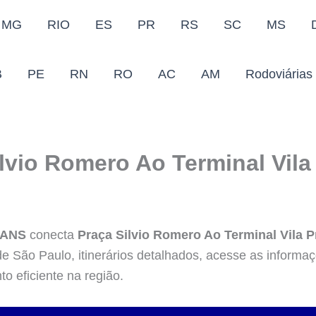
MG
RIO
ES
PR
RS
SC
MS
B
PE
RN
RO
AC
AM
Rodoviárias
lvio Romero Ao Terminal Vila
RANS
conecta
Praça Silvio Romero Ao Terminal Vila 
de São Paulo, itinerários detalhados, acesse as informa
o eficiente na região.