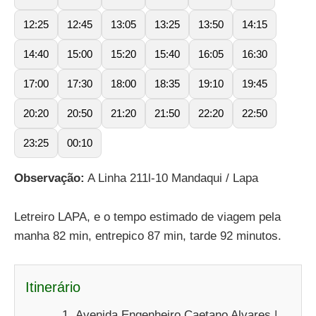
12:25
12:45
13:05
13:25
13:50
14:15
14:40
15:00
15:20
15:40
16:05
16:30
17:00
17:30
18:00
18:35
19:10
19:45
20:20
20:50
21:20
21:50
22:20
22:50
23:25
00:10
Observação:
A Linha 211l-10 Mandaqui / Lapa
Letreiro LAPA, e o tempo estimado de viagem pela
manha 82 min, entrepico 87 min, tarde 92 minutos.
Itinerário
Avenida Engenheiro Caetano Alvares |