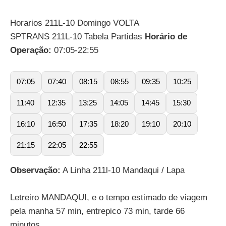
Horarios 211L-10 Domingo VOLTA
SPTRANS 211L-10 Tabela Partidas
Horário de
Operação:
07:05-22:55
07:05
07:40
08:15
08:55
09:35
10:25
11:40
12:35
13:25
14:05
14:45
15:30
16:10
16:50
17:35
18:20
19:10
20:10
21:15
22:05
22:55
Observação:
A Linha 211l-10 Mandaqui / Lapa
Letreiro MANDAQUI, e o tempo estimado de viagem
pela manha 57 min, entrepico 73 min, tarde 66
minutos.