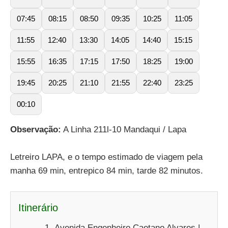
07:45
08:15
08:50
09:35
10:25
11:05
11:55
12:40
13:30
14:05
14:40
15:15
15:55
16:35
17:15
17:50
18:25
19:00
19:45
20:25
21:10
21:55
22:40
23:25
00:10
Observação:
A Linha 211l-10 Mandaqui / Lapa
Letreiro LAPA, e o tempo estimado de viagem pela
manha 69 min, entrepico 84 min, tarde 82 minutos.
Itinerário
Avenida Engenheiro Caetano Alvares |