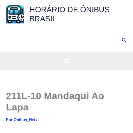
Ir
HORÁRIO DE ÔNIBUS
para
BRASIL
o
conteúdo
Pesq
211L-10 Mandaqui Ao
Lapa
Por
Onibus_Net
/