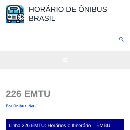
Ir
HORÁRIO DE ÔNIBUS
para
BRASIL
o
conteúdo
Pesq
226 EMTU
Por
Onibus_Net
/
Linha 226 EMTU: Horários e Itinerário – EMBU-