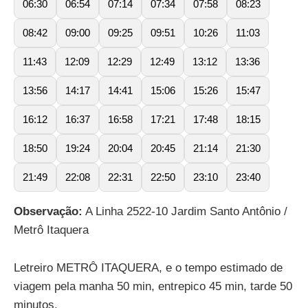
06:30
06:54
07:14
07:34
07:58
08:23
08:42
09:00
09:25
09:51
10:26
11:03
11:43
12:09
12:29
12:49
13:12
13:36
13:56
14:17
14:41
15:06
15:26
15:47
16:12
16:37
16:58
17:21
17:48
18:15
18:50
19:24
20:04
20:45
21:14
21:30
21:49
22:08
22:31
22:50
23:10
23:40
Observação:
A Linha 2522-10 Jardim Santo Antônio /
Metrô Itaquera
Letreiro METRÔ ITAQUERA, e o tempo estimado de
viagem pela manha 50 min, entrepico 45 min, tarde 50
minutos.