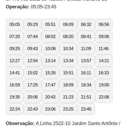
Operação:
05:05-23:45
05:05
05:29
05:51
06:09
06:32
06:56
07:20
07:44
08:02
08:20
08:41
09:06
09:25
09:43
10:08
10:34
11:09
11:46
12:27
12:54
13:14
13:34
13:57
14:21
14:41
15:02
15:26
15:51
16:11
16:33
16:59
17:25
17:47
18:09
18:34
19:00
19:35
20:06
20:42
21:23
21:51
22:06
22:24
22:43
23:06
23:25
23:45
Observação:
A Linha 2522-10 Jardim Santo Antônio /