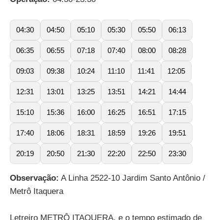
04:30
04:50
05:10
05:30
05:50
06:13
06:35
06:55
07:18
07:40
08:00
08:28
09:03
09:38
10:24
11:10
11:41
12:05
12:31
13:01
13:25
13:51
14:21
14:44
15:10
15:36
16:00
16:25
16:51
17:15
17:40
18:06
18:31
18:59
19:26
19:51
20:19
20:50
21:30
22:20
22:50
23:30
Observação:
A Linha 2522-10 Jardim Santo Antônio /
Metrô Itaquera
Letreiro METRÔ ITAQUERA, e o tempo estimado de