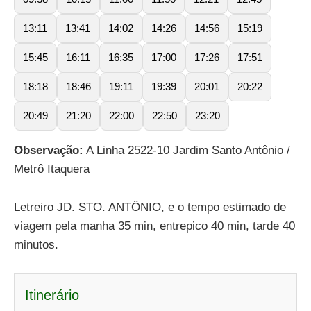
13:11
13:41
14:02
14:26
14:56
15:19
15:45
16:11
16:35
17:00
17:26
17:51
18:18
18:46
19:11
19:39
20:01
20:22
20:49
21:20
22:00
22:50
23:20
Observação:
A Linha 2522-10 Jardim Santo Antônio /
Metrô Itaquera
Letreiro JD. STO. ANTÔNIO, e o tempo estimado de
viagem pela manha 35 min, entrepico 40 min, tarde 40
minutos.
Itinerário