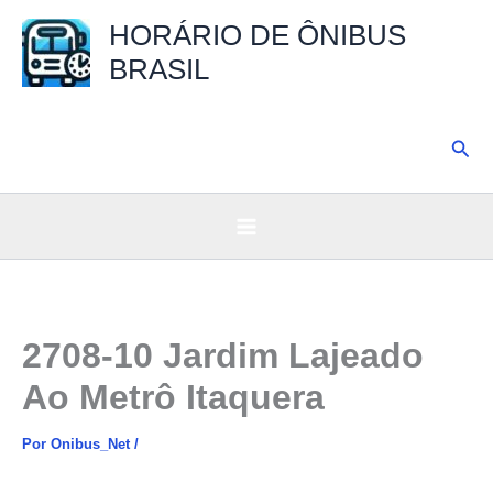
Ir
HORÁRIO DE ÔNIBUS
para
BRASIL
o
conteúdo
Pesq
2708-10 Jardim Lajeado
Ao Metrô Itaquera
Por
Onibus_Net
/