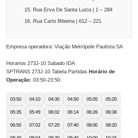
Rua Erva De Santa Luzia | 1 – 284
Rua Carlo Bibiena | 612 – 221
Empresa operadora: Viação Metrópole Paulista SA
Horarios 273J-10 Sabado IDA
SPTRANS 273J-10 Tabela Partidas
Horário de
Operação:
03:50-23:50
03:50
04:10
04:30
04:50
05:05
05:20
05:35
05:49
06:02
06:14
06:26
06:38
06:50
07:02
07:20
07:40
08:00
08:20
08:40
09:04
09:20
09:40
10:00
10:15