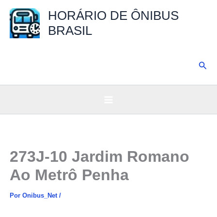
Ir
HORÁRIO DE ÔNIBUS
para
BRASIL
o
conteúdo
Pesq
273J-10 Jardim Romano
Ao Metrô Penha
Por
Onibus_Net
/