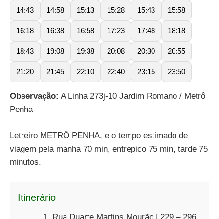
14:43
14:58
15:13
15:28
15:43
15:58
16:18
16:38
16:58
17:23
17:48
18:18
18:43
19:08
19:38
20:08
20:30
20:55
21:20
21:45
22:10
22:40
23:15
23:50
Observação:
A Linha 273j-10 Jardim Romano / Metrô
Penha
Letreiro METRÔ PENHA, e o tempo estimado de
viagem pela manha 70 min, entrepico 75 min, tarde 75
minutos.
Itinerário
Rua Duarte Martins Mourão | 229 – 296