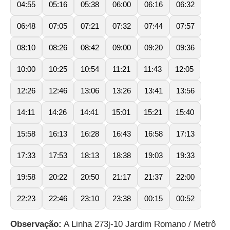
04:55
05:16
05:38
06:00
06:16
06:32
06:48
07:05
07:21
07:32
07:44
07:57
08:10
08:26
08:42
09:00
09:20
09:36
10:00
10:25
10:54
11:21
11:43
12:05
12:26
12:46
13:06
13:26
13:41
13:56
14:11
14:26
14:41
15:01
15:21
15:40
15:58
16:13
16:28
16:43
16:58
17:13
17:33
17:53
18:13
18:38
19:03
19:33
19:58
20:22
20:50
21:17
21:37
22:00
22:23
22:46
23:10
23:38
00:15
00:52
Observação:
A Linha 273j-10 Jardim Romano / Metrô