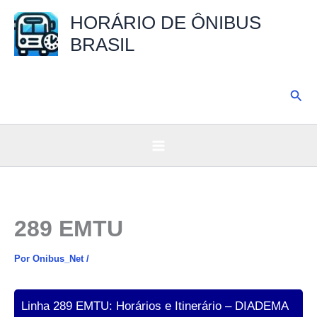
Ir
HORÁRIO DE ÔNIBUS
para
BRASIL
o
conteúdo
Pesq
289 EMTU
Por
Onibus_Net
/
Linha 289 EMTU: Horários e Itinerário – DIADEMA