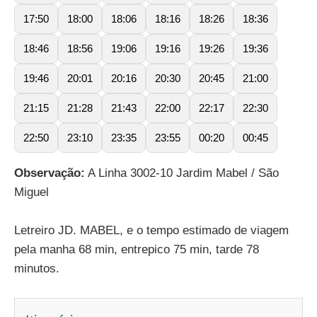
17:50
18:00
18:06
18:16
18:26
18:36
18:46
18:56
19:06
19:16
19:26
19:36
19:46
20:01
20:16
20:30
20:45
21:00
21:15
21:28
21:43
22:00
22:17
22:30
22:50
23:10
23:35
23:55
00:20
00:45
Observação:
A Linha 3002-10 Jardim Mabel / São
Miguel
Letreiro JD. MABEL, e o tempo estimado de viagem
pela manha 68 min, entrepico 75 min, tarde 78
minutos.