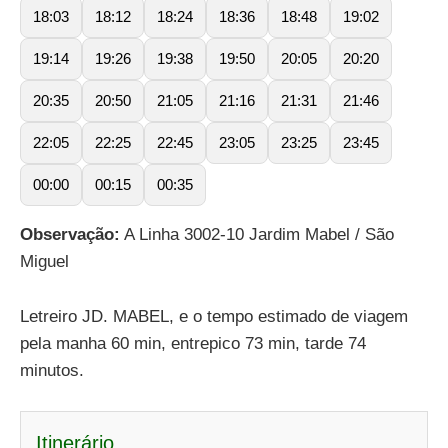
18:03
18:12
18:24
18:36
18:48
19:02
19:14
19:26
19:38
19:50
20:05
20:20
20:35
20:50
21:05
21:16
21:31
21:46
22:05
22:25
22:45
23:05
23:25
23:45
00:00
00:15
00:35
Observação:
A Linha 3002-10 Jardim Mabel / São
Miguel
Letreiro JD. MABEL, e o tempo estimado de viagem
pela manha 60 min, entrepico 73 min, tarde 74
minutos.
Itinerário