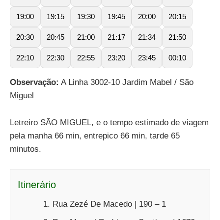
19:00
19:15
19:30
19:45
20:00
20:15
20:30
20:45
21:00
21:17
21:34
21:50
22:10
22:30
22:55
23:20
23:45
00:10
Observação:
A Linha 3002-10 Jardim Mabel / São
Miguel
Letreiro SÃO MIGUEL, e o tempo estimado de viagem
pela manha 66 min, entrepico 66 min, tarde 65
minutos.
Itinerário
Rua Zezé De Macedo | 190 – 1